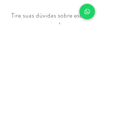
Tire suas dúvidas sobre estilo
comigo!
Clique no botão abaixo.
VAMOS CONVERSAR?